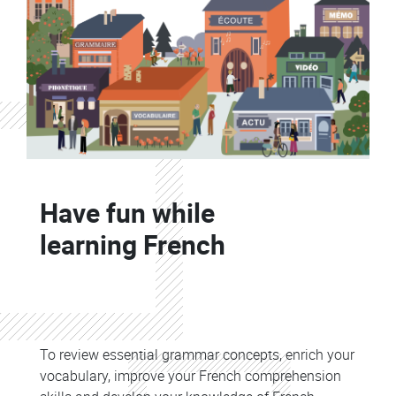
Contenu
Colonne
Have fun while
Colonne
learning French
Colonne
Colonne
To review essential grammar concepts, enrich your
vocabulary, improve your French comprehension