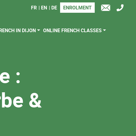
FR
EN
DE
ENROLMENT
TÉL
E-
MAIL
RENCH IN DIJON
ONLINE FRENCH CLASSES
e :
rbe &