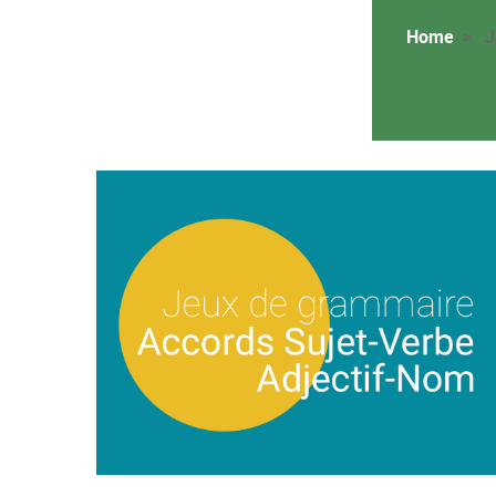
Home
J
Image