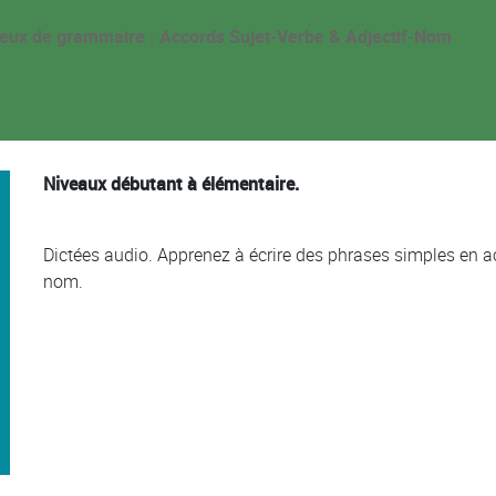
eux de grammaire : Accords Sujet-Verbe & Adjectif-Nom
Niveaux débutant à élémentaire.
Dictées audio. Apprenez à écrire des phrases simples en acc
nom.