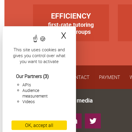
TITRE
TIT
EFFICIENCY
first-rate tutoring
Texte
Tex
in small groups
X
Hide cookie bann
This site uses cookies and
gives you control over what
you want to activate
Our Partners
(3)
CONTACT
PAYMENT
APIs
Audience
measurement
Follow us on social media
Videos
Instagram
YouTube
LinkedIn
Twitter
OK, accept all