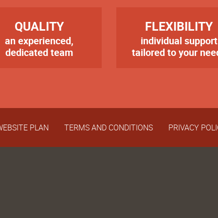
RE
TITRE
QUALITY
FLEXIBILITY
an experienced,
individual support
te
Texte
dedicated team
tailored to your nee
er
WEBSITE PLAN
TERMS AND CONDITIONS
PRIVACY POL