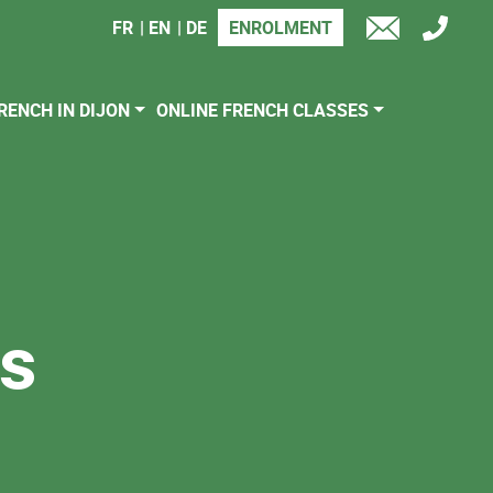
FR
EN
DE
ENROLMENT
TÉL
E-
MAIL
RENCH IN DIJON
ONLINE FRENCH CLASSES
es