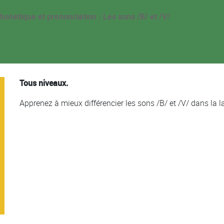
honétique et prononciation : Les sons /B/ et /V/
Tous niveaux.
Apprenez à mieux différencier les sons /B/ et /V/ dans la 