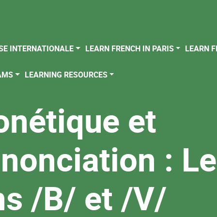
SE INTERNATIONALE
LEARN FRENCH IN PARIS
LEARN F
AMS
LEARNING RESOURCES
nétique et
nonciation : L
s /B/ et /V/