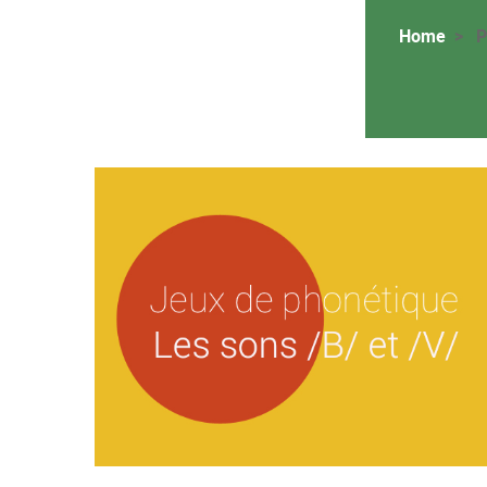
Home
P
Image