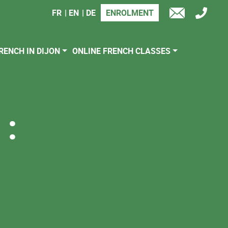
FR
EN
DE
ENROLMENT
TÉL
E-
MAIL
RENCH IN DIJON
ONLINE FRENCH CLASSES
 :