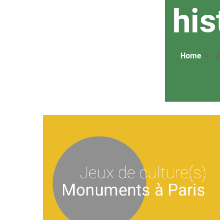
his
Home
J
Image