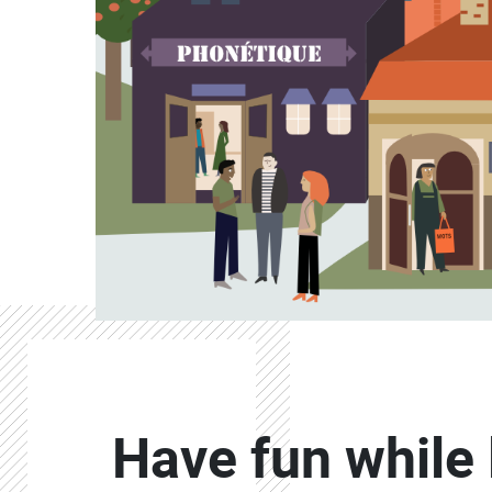
Contenu
Colonne
Have fun while 
Colonne