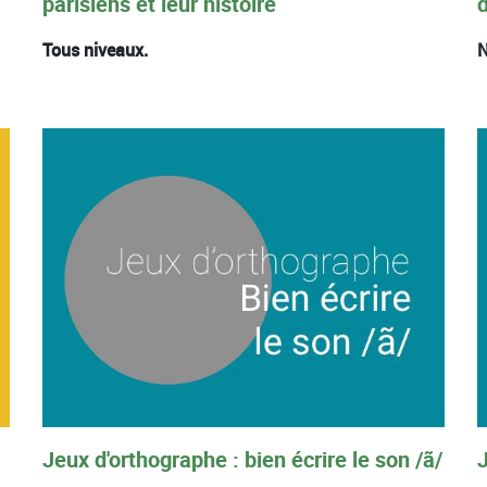
parisiens et leur histoire
Tous niveaux.
N
Jeux d'orthographe : bien écrire le son /ã/
J