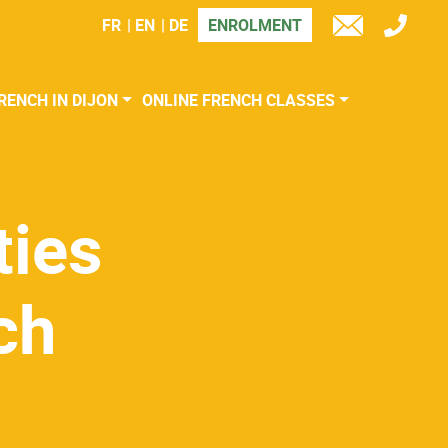
FR
EN
DE
ENROLMENT
TÉL
E-
MAIL
RENCH IN DIJON
ONLINE FRENCH CLASSES
ties
ch