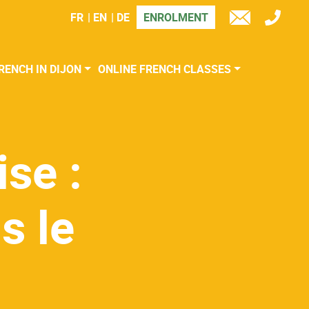
FR
EN
DE
ENROLMENT
TÉL
E-
MAIL
RENCH IN DIJON
ONLINE FRENCH CLASSES
se :
s le