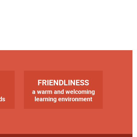
TITRE
FRIENDLINESS
a warm and welcoming
Texte
ds
learning environment