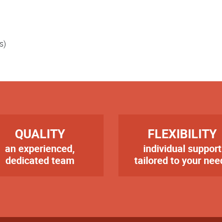
s)
RE
TITRE
QUALITY
FLEXIBILITY
an experienced,
individual support
te
Texte
dedicated team
tailored to your nee
er