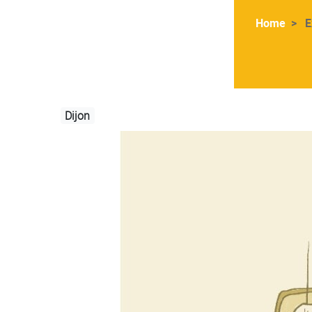
Home
E
Dijon
Image