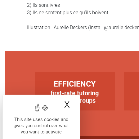
2) Ils sont ivres
3) Ils ne sentent plus ce qu’ils boivent
Illustration : Aurelie Deckers (Insta : @aurelie.decker
TITRE
TIT
EFFICIENCY
first-rate tutoring
Texte
Tex
in small groups
X
Hide cookie bann
This site uses cookies and
gives you control over what
you want to activate