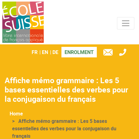
Cookies management panel
Skip
to
main
content
FR
EN
DE
ENROLMENT
TÉL
E-
MAIL
Affiche mémo grammaire : Les 5
bases essentielles des verbes pour
la conjugaison du français
Home
Affiche mémo grammaire : Les 5 bases
essentielles des verbes pour la conjugaison du
français