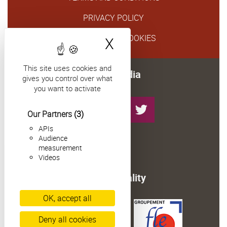
PRIVACY POLICY
GESTION DES COOKIES
X
Hide cookie bann
This site uses cookies and
Follow us on social media
gives you control over what
you want to activate
Instagram
YouTube
LinkedIn
Twitter
Our Partners
(3)
APIs
Audience
measurement
Facebook-
Facebook-
Videos
PARIS
DIJON
Our commitment to quality
OK, accept all
Deny all cookies